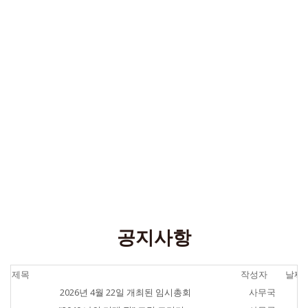
공지사항
제목
작성자
날짜
2026년 4월 22일 개최된 임시총회
사무국
20