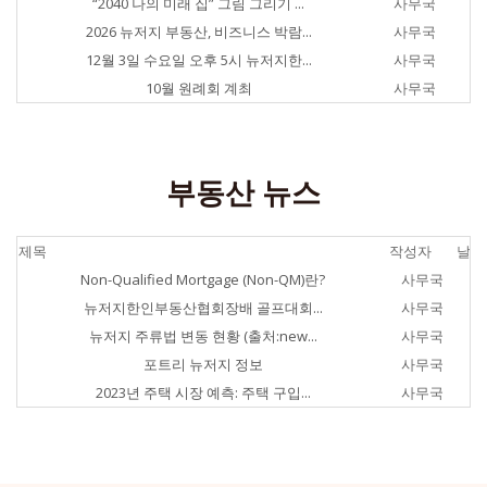
“2040 나의 미래 집” 그림 그리기 ...
사무국
20
2026 뉴저지 부동산, 비즈니스 박람...
사무국
20
12월 3일 수요일 오후 5시 뉴저지한...
사무국
20
10월 원례회 계최
사무국
20
부동산 뉴스
제목
작성자
날짜
Non-Qualified Mortgage (Non-QM)란?
사무국
2
뉴저지한인부동산협회장배 골프대회...
사무국
2
뉴저지 주류법 변동 현황 (출처:new...
사무국
2
포트리 뉴저지 정보
사무국
2
2023년 주택 시장 예측: 주택 구입...
사무국
2