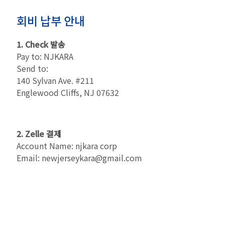
회비 납부 안내
1. Check 발송
Pay to: NJKARA
Send to:
140 Sylvan Ave. #211
Englewood Cliffs, NJ 07632
2. Zelle 결제
Account Name: njkara corp
Email: newjerseykara@gmail.com